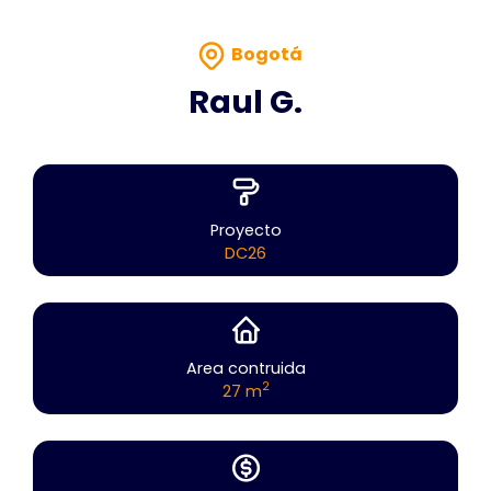
Bogotá
Raul G.
Proyecto
DC26
Area contruida
2
27 m