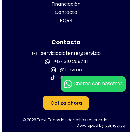
Financiación
Contacto
PQRS
Contacto
servicioalcliente@tervi.co
+57 310 2697111
@tervi.co
@tervi.co
Chatea con nosotros
Cotiza ahora
© 2026 Tervi. Todos los derechos reservados
Developed by
Isometrico