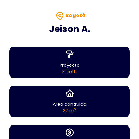
Bogotá
Jeison A.
Proyecto
Foretti
Area contruida
2
37 m