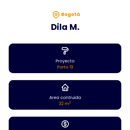
Bogotá
Dila M.
Proyecto
Porto 13
Area contruida
2
32 m