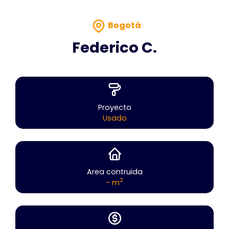
Bogotá
Federico C.
Proyecto
Usado
Area contruida
2
- m