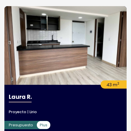
2
43 m
Laura R.
Proyecto | Lirio
Presupuesto
Plus