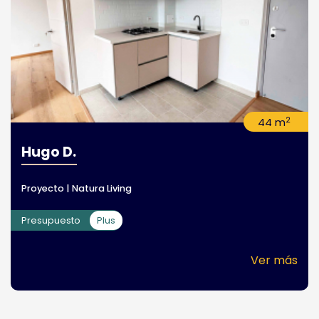
2
44 m
Hugo D.
Proyecto | Natura Living
Presupuesto
Plus
Ver más