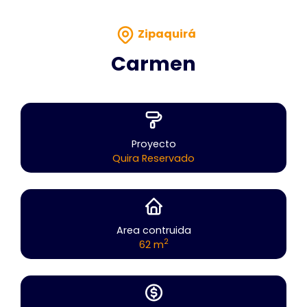
Zipaquirá
Carmen
Proyecto
Quira Reservado
Area contruida
2
62 m