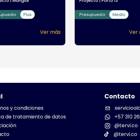
ecto | Manglar
Proyecto | Porto 13
supuesto
Plus
Presupuesto
Medio
Ver más
Ver
l
Contacto
nos y condiciones
servicioal
ica de tratamiento de datos
+57 310 26
ciación
@tervi.co
acto
@tervi.co