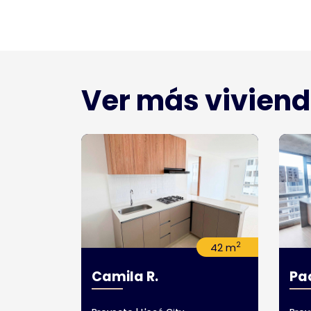
Ver más vivien
2
42 m
Camila R.
Pao