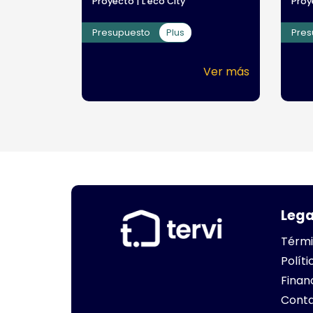
Proyecto | L'ecó City
Proy
Presupuesto
Plus
Pre
Ver más
Lega
Térmi
Polít
Finan
Cont