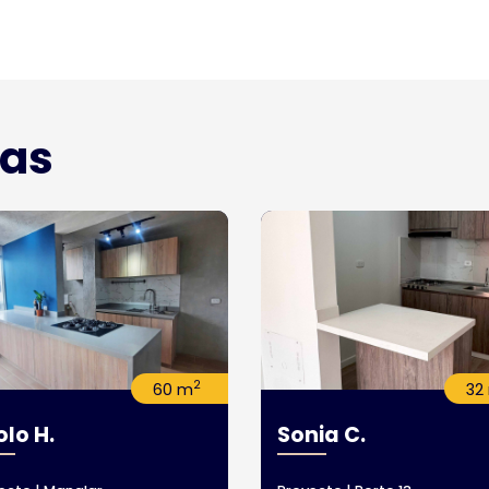
das
2
60 m
32
lo H.
Sonia C.