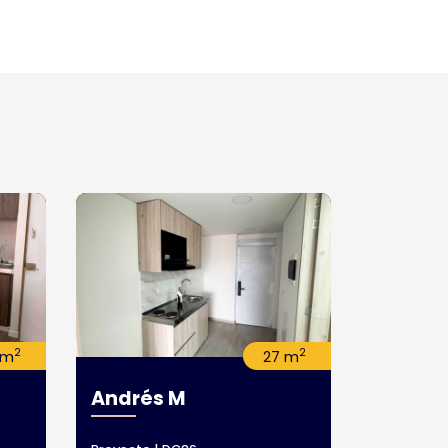
2
2
 m
27 m
Andrés M