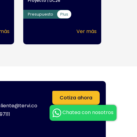
Proyecto | DC26
Presupuesto
Plus
 más
Ver más
Cotiza ahora
cliente@tervi.co
Chatea con nosotros
97111