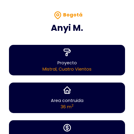
Bogotá
Anyi M.
Proyecto
Mistral, Cuatro Vientos
Area contruida
2
36 m