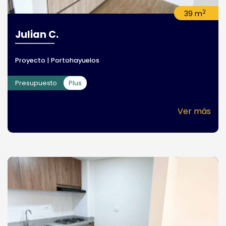
2
39 m
Julian C.
Proyecto | Portohayuelos
Presupuesto
Plus
Ver más