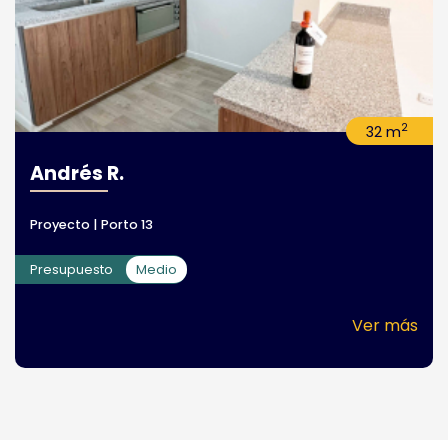
2
32 m
Andrés R.
Proyecto | Porto 13
Presupuesto
Medio
Ver más