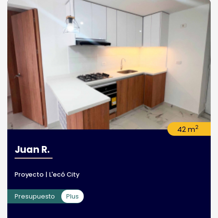
2
42 m
Juan R.
Proyecto | L'ecó City
Presupuesto
Plus