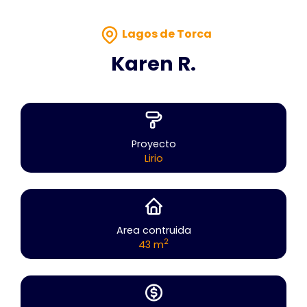
Lagos de Torca
Karen R.
Proyecto
Lirio
Area contruida
2
43 m