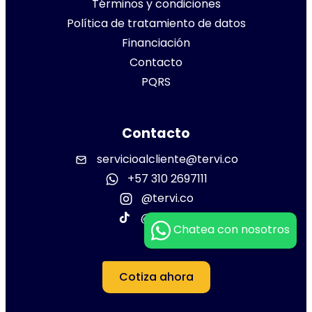
Términos y condiciones
Política de tratamiento de datos
Financiación
Contacto
PQRS
Contacto
servicioalcliente@tervi.co
+57 310 2697111
@tervi.co
@tervi.co
Chatea con nosotros
Cotiza ahora