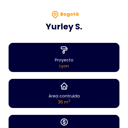
Bogotá
Yurley S.
Proyecto
Lyon
Area contruida
2
36 m