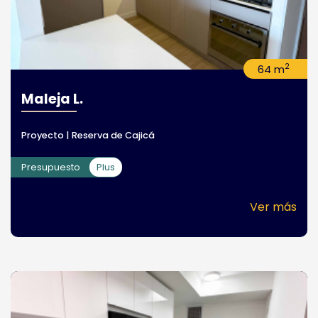
2
64 m
Maleja L.
Proyecto | Reserva de Cajicá
Presupuesto
Plus
Ver más