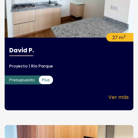
2
27 m
David P.
Proyecto | Río Parque
Presupuesto
Plus
Ver más