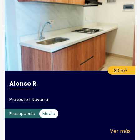
2
30 m
Alonso R.
Proyecto | Navarra
Presupuesto
Medio
Ver más