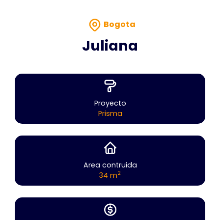
Bogota
Juliana
Proyecto
Prisma
Area contruida
2
34 m