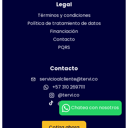
Legal
Términos y condiciones
Política de tratamiento de datos
Financiación
Contacto
PQRS
Contacto
servicioalcliente@tervi.co
+57 310 2697111
@tervi.co
@tervi.co
Chatea con nosotros
Cotiza ahora