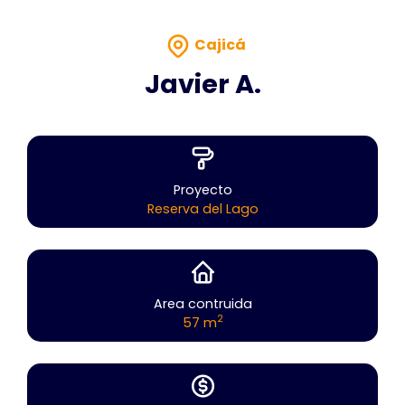
Cajicá
Javier A.
Proyecto
Reserva del Lago
Area contruida
2
57 m