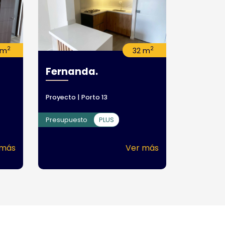
2
2
 m
32 m
Fernanda.
Proyecto | Porto 13
Presupuesto
PLUS
 más
Ver más