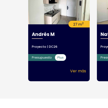
2
27 m
Andrés M
Nat
Proyecto | DC26
Proy
Presupuesto
Plus
Pre
Ver más