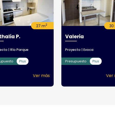
2
27 m
30
halia P.
Valeria
ecto | Río Parque
Proyecto | Evoca
supuesto
Plus
Presupuesto
Plus
Ver más
Ver