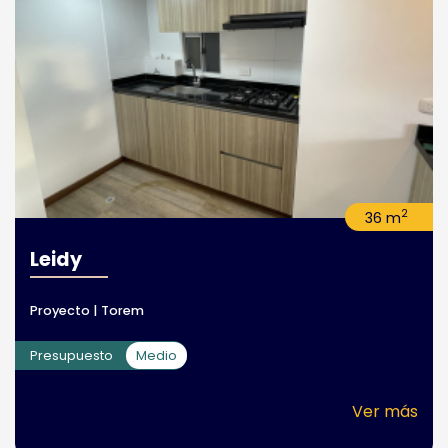
2
36 m
Leidy
Proyecto | Torem
Presupuesto
Medio
Ver más