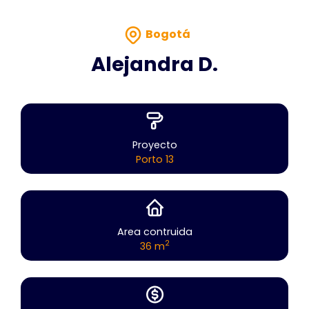
Bogotá
Alejandra D.
Proyecto
Porto 13
Area contruida
2
36 m